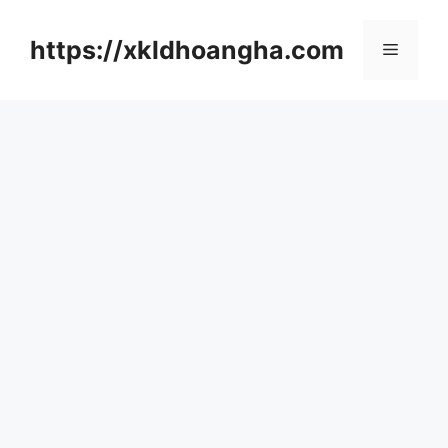
컨
텐
https://xkldhoangha.com
메
츠
로
뉴
건
너
뛰
기