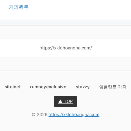
커피원두
https://xkldhoangha.com/
siteinet
rumneyexclusive
stazzy
임플란트 가격
▲ TOP
© 2026
https://xkldhoangha.com