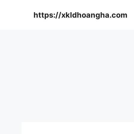
컨
텐
https://xkldhoangha.com
츠
로
건
너
뛰
기