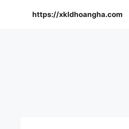
컨
텐
https://xkldhoangha.com
츠
로
건
너
뛰
기