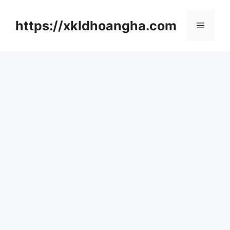
컨
텐
https://xkldhoangha.com
메
츠
로
뉴
건
너
뛰
기