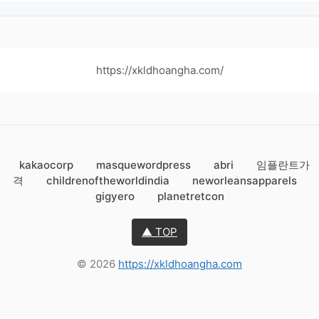
https://xkldhoangha.com/
kakaocorp
masquewordpress
abri
임플란트가
격
childrenoftheworldindia
neworleansapparels
gigyero
planetretcon
▲ TOP
© 2026
https://xkldhoangha.com