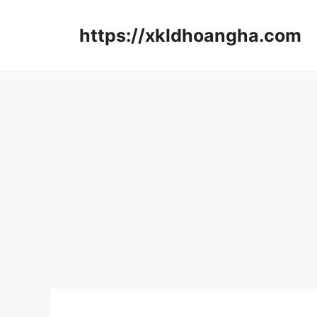
컨
텐
https://xkldhoangha.com
츠
로
건
너
뛰
기