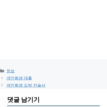
카
정보
테
개인회생 대출
고
개인회생 도박 진술서
리
댓글 남기기