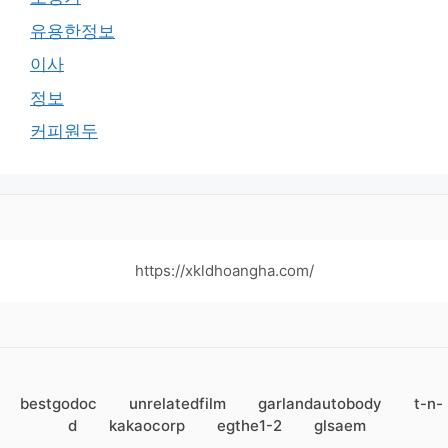
유용한정보
이사
정보
커피원두
https://xkldhoangha.com/
bestgodoc
unrelatedfilm
garlandautobody
t-n-
d
kakaocorp
egthe1-2
glsaem