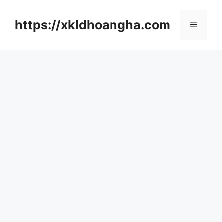
컨
텐
https://xkldhoangha.com
메
츠
로
뉴
건
너
뛰
기