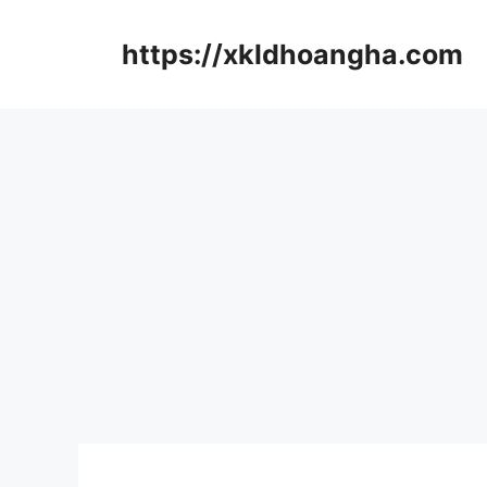
컨
텐
https://xkldhoangha.com
츠
로
건
너
뛰
기