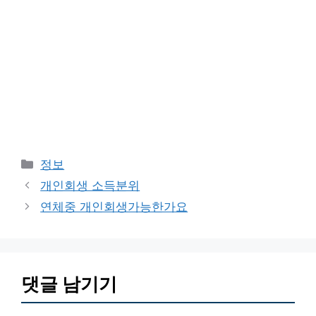
카
정보
테
개인회생 소득분위
고
연체중 개인회생가능한가요
리
댓글 남기기