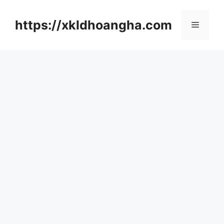
컨
텐
https://xkldhoangha.com
메
츠
로
뉴
건
너
뛰
기