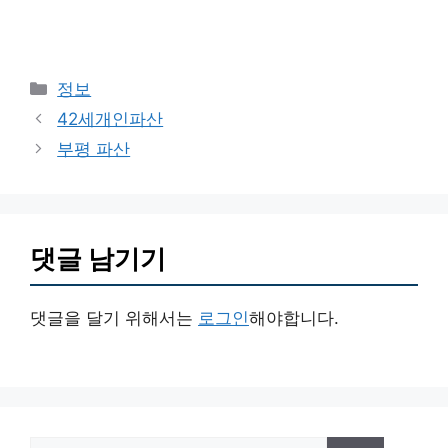
카
정보
테
42세개인파산
고
부평 파산
리
댓글 남기기
댓글을 달기 위해서는
로그인
해야합니다.
검