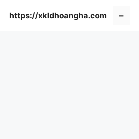
컨
텐
https://xkldhoangha.com
메
츠
로
뉴
건
너
뛰
기