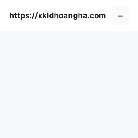
컨
텐
https://xkldhoangha.com
메
츠
로
뉴
건
너
뛰
기