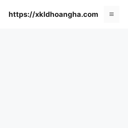
컨
텐
https://xkldhoangha.com
메
츠
로
뉴
건
너
뛰
기