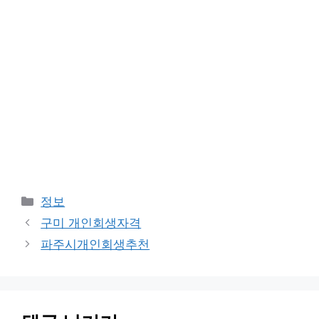
카
정보
테
구미 개인회생자격
고
파주시개인회생추천
리