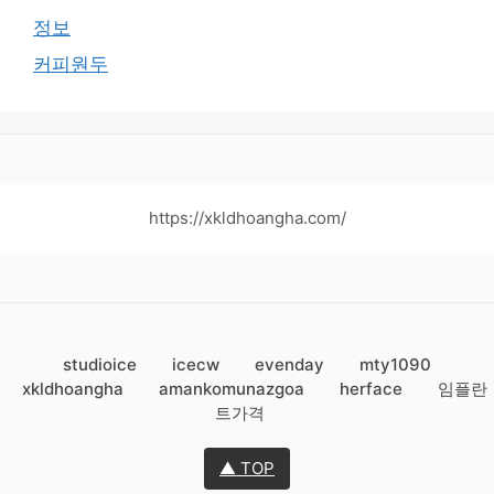
정보
커피원두
https://xkldhoangha.com/
studioice
icecw
evenday
mty1090
xkldhoangha
amankomunazgoa
herface
임플란
트가격
▲ TOP