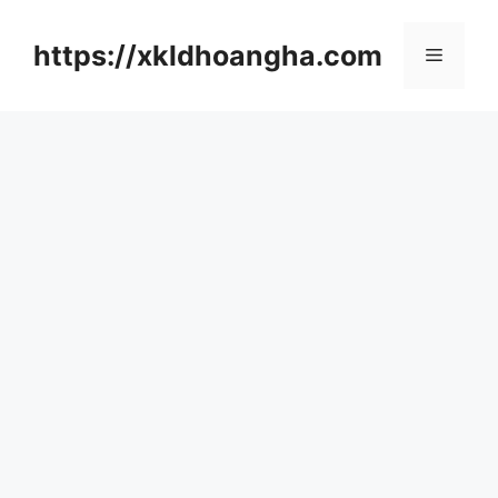
컨
텐
https://xkldhoangha.com
메
츠
로
뉴
건
너
뛰
기