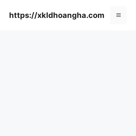
컨
텐
https://xkldhoangha.com
메
츠
로
뉴
건
너
뛰
기