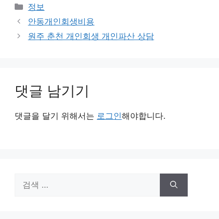
카
정보
테
안동개인회생비용
고
원주 춘천 개인회생 개인파산 상담
리
댓글 남기기
댓글을 달기 위해서는
로그인
해야합니다.
검
색: