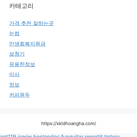
카테고리
가격 추천 잘하는곳
눈썹
민생회복지원금
보청기
유용한정보
이사
정보
커피원두
https://xkldhoangha.com/
apt119
icecw
bestgodoc
funguitar
reportit.tistory