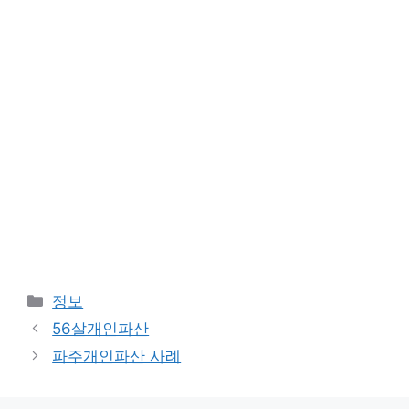
카
정보
테
56살개인파산
고
파주개인파산 사례
리