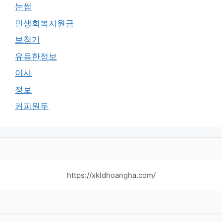
눈썹
민생회복지원금
보청기
유용한정보
이사
정보
커피원두
https://xkldhoangha.com/