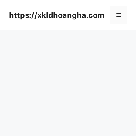
컨
텐
https://xkldhoangha.com
메
츠
로
뉴
건
너
뛰
기