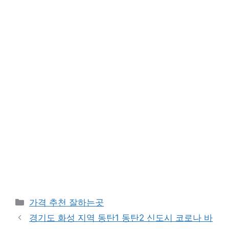
카
가격 추천 잘하는곳
테
경기도 화성 지역 동탄1 동탄2 신도시 코로나 바
고