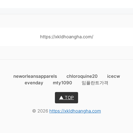
https://xkldhoangha.com/
neworleansapparels
chloroquine20
icecw
evenday
mty1090
임플란트가격
▲ TOP
© 2026
https://xkldhoangha.com