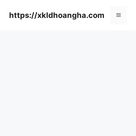
컨
텐
https://xkldhoangha.com
메
츠
로
뉴
건
너
뛰
기