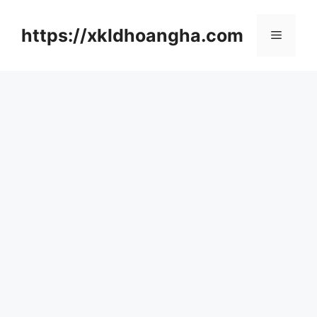
컨
텐
https://xkldhoangha.com
메
츠
로
뉴
건
너
뛰
기