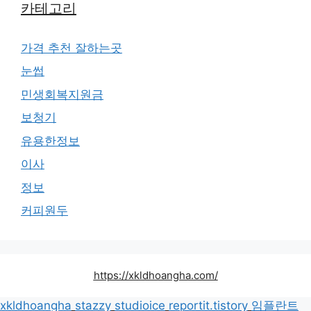
카테고리
가격 추천 잘하는곳
눈썹
민생회복지원금
보청기
유용한정보
이사
정보
커피원두
https://xkldhoangha.com/
xkldhoangha
stazzy
studioice
reportit.tistory
임플란트