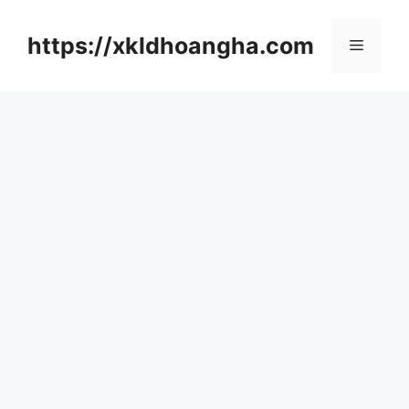
컨
텐
https://xkldhoangha.com
메
츠
로
뉴
건
너
뛰
기