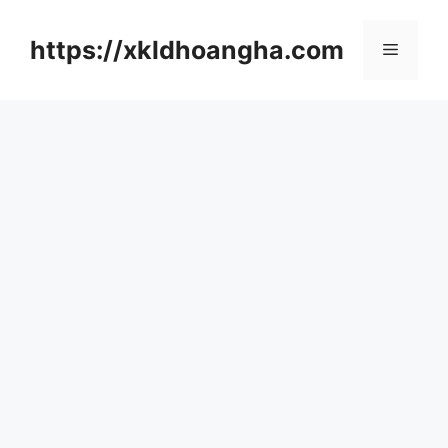
컨
텐
https://xkldhoangha.com
메
츠
로
뉴
건
너
뛰
기