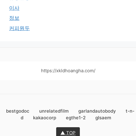
이사
정보
커피원두
https://xkldhoangha.com/
bestgodoc
unrelatedfilm
garlandautobody
t-n-
d
kakaocorp
egthe1-2
glsaem
▲ TOP