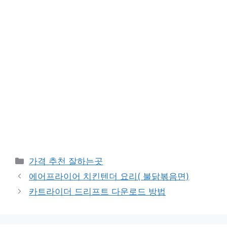
카
가격 추천 잘하는곳
테
에어프라이어 치킨텐더 요리( 불닭볶음면)
고
카트라이더 드리프트 다운로드 방법
리