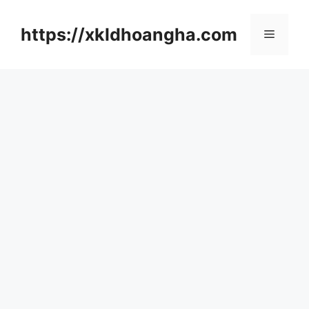
컨
텐
https://xkldhoangha.com
메
츠
로
뉴
건
너
뛰
기