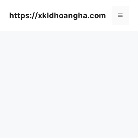
컨
텐
https://xkldhoangha.com
메
츠
로
뉴
건
너
뛰
기