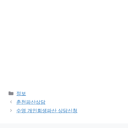
카
정보
테
춘천파산상담
고
수영 개인회생파산 상담신청
리