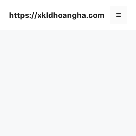
컨
텐
https://xkldhoangha.com
메
츠
로
뉴
건
너
뛰
기