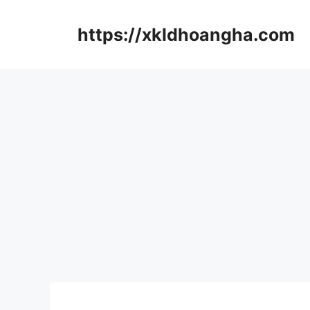
컨
텐
https://xkldhoangha.com
츠
로
건
너
뛰
기