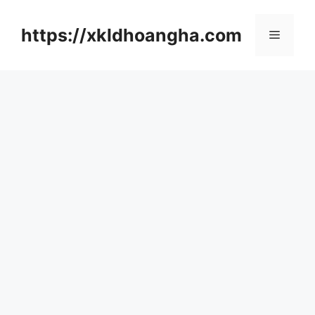
컨
텐
https://xkldhoangha.com
메
츠
로
뉴
건
너
뛰
기