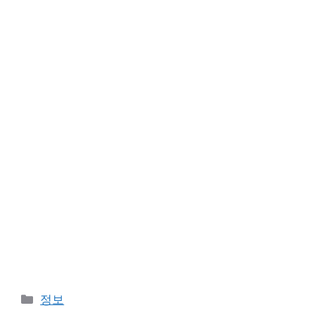
카
정보
테