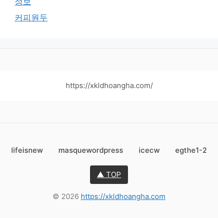
정보
커피원두
https://xkldhoangha.com/
lifeisnew
masquewordpress
icecw
egthe1-2
▲ TOP
© 2026
https://xkldhoangha.com