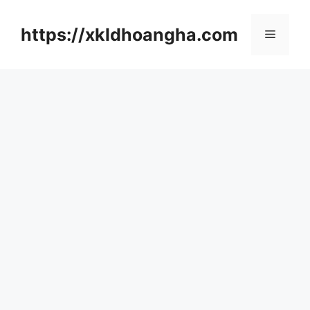
컨
텐
https://xkldhoangha.com
메
츠
로
뉴
건
너
뛰
기