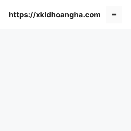
컨
텐
https://xkldhoangha.com
메
츠
로
뉴
건
너
뛰
기