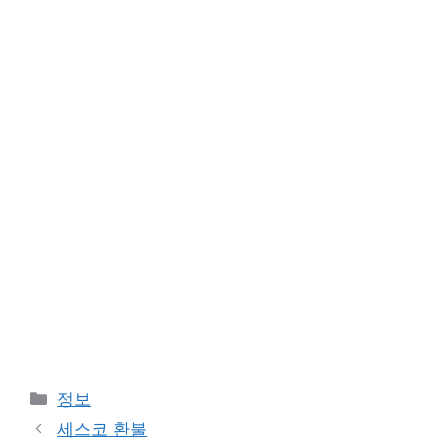
카
정보
테
세스코 환불
고