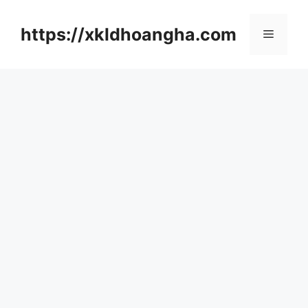
컨
텐
https://xkldhoangha.com
메
츠
로
뉴
건
너
뛰
기