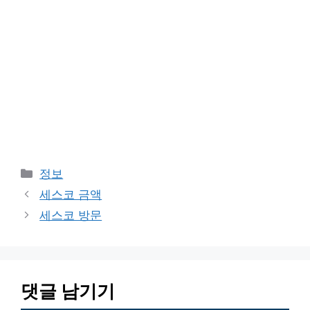
카
정보
테
세스코 금액
고
세스코 방문
리
댓글 남기기