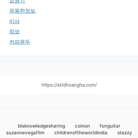
보청기
유용한정보
이사
정보
커피원두
https://xkldhoangha.com/
blsknowledgesharing
coinon
funguitar
suzannevegafilm
childrenoftheworldindia
stazzy