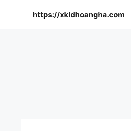
컨
텐
https://xkldhoangha.com
츠
로
건
너
뛰
기