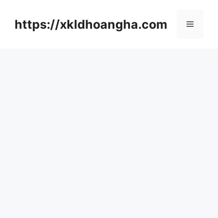
컨
텐
https://xkldhoangha.com
메
츠
로
뉴
건
너
뛰
기