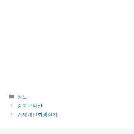
카
정보
테
강북구파산
고
거제개인회생절차
리