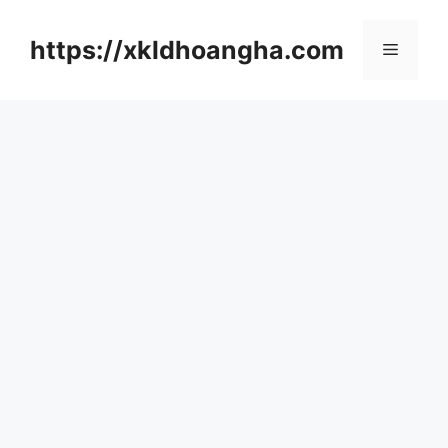
컨
텐
https://xkldhoangha.com
메
츠
로
뉴
건
너
뛰
기