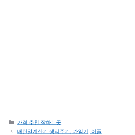
카
가격 추천 잘하는곳
테
배란일계산기 생리주기, 가임기, 어플