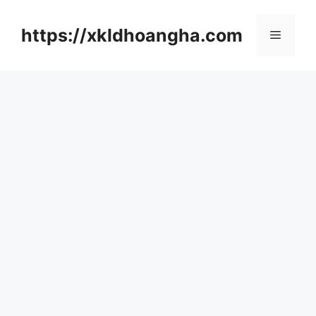
컨
텐
https://xkldhoangha.com
메
츠
로
뉴
건
너
뛰
기