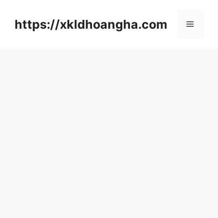
컨
텐
https://xkldhoangha.com
메
츠
로
뉴
건
너
뛰
기