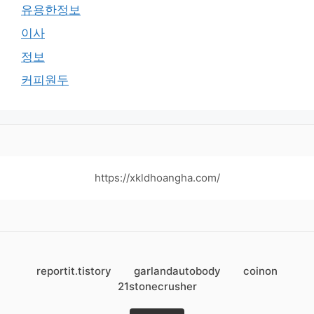
유용한정보
이사
정보
커피원두
https://xkldhoangha.com/
reportit.tistory
garlandautobody
coinon
21stonecrusher