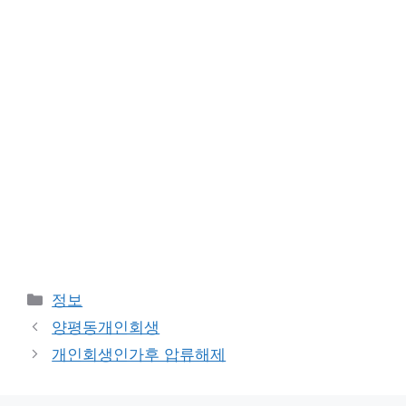
카
정보
테
양평동개인회생
고
개인회생인가후 압류해제
리