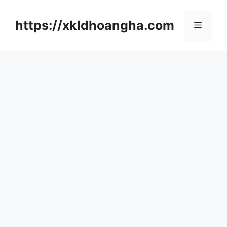
컨
텐
https://xkldhoangha.com
메
츠
로
뉴
건
너
뛰
기