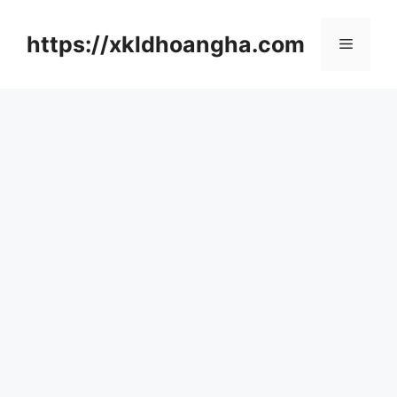
컨
텐
https://xkldhoangha.com
메
츠
로
뉴
건
너
뛰
기