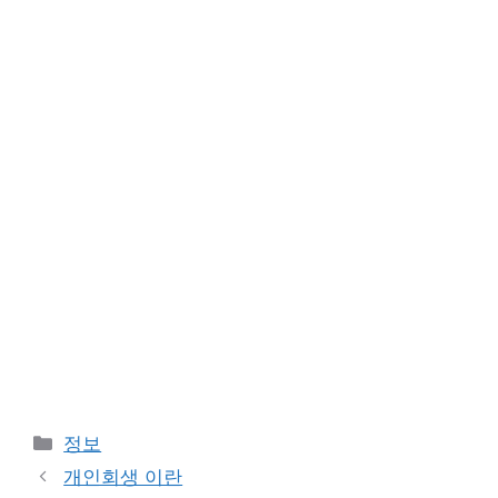
카
정보
테
개인회생 이란
고