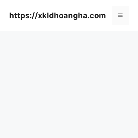
컨
텐
https://xkldhoangha.com
메
츠
로
뉴
건
너
뛰
기