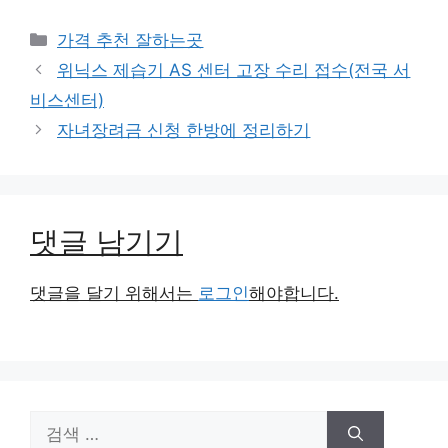
카
가격 추천 잘하는곳
테
위닉스 제습기 AS 센터 고장 수리 접수(전국 서
고
비스센터)
리
자녀장려금 신청 한방에 정리하기
댓글 남기기
댓글을 달기 위해서는
로그인
해야합니다.
검
색: