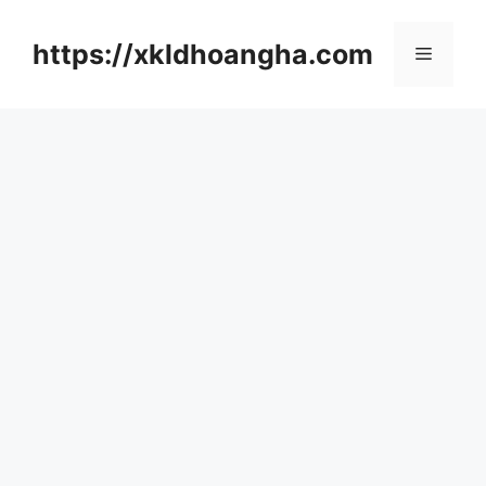
컨
텐
https://xkldhoangha.com
메
츠
로
뉴
건
너
뛰
기