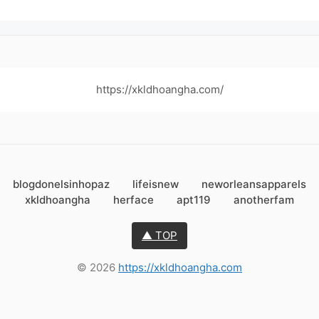
https://xkldhoangha.com/
blogdonelsinhopaz
lifeisnew
neworleansapparels
xkldhoangha
herface
apt119
anotherfam
▲ TOP
© 2026
https://xkldhoangha.com