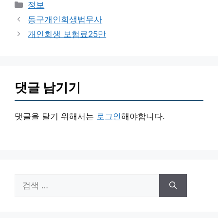
카
정보
테
동구개인회생법무사
고
개인회생 보험료25만
리
댓글 남기기
댓글을 달기 위해서는
로그인
해야합니다.
검
색: