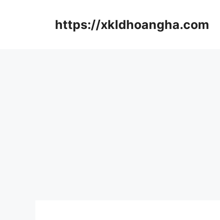
컨
텐
https://xkldhoangha.com
츠
로
건
너
뛰
기