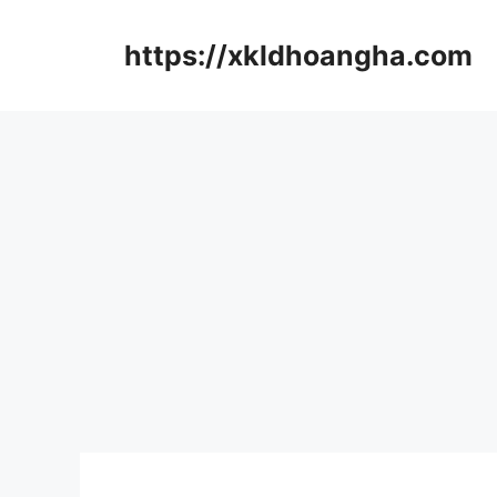
컨
텐
https://xkldhoangha.com
츠
로
건
너
뛰
기