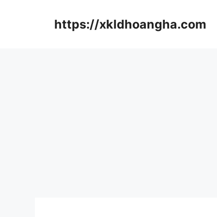
컨
텐
https://xkldhoangha.com
츠
로
건
너
뛰
기