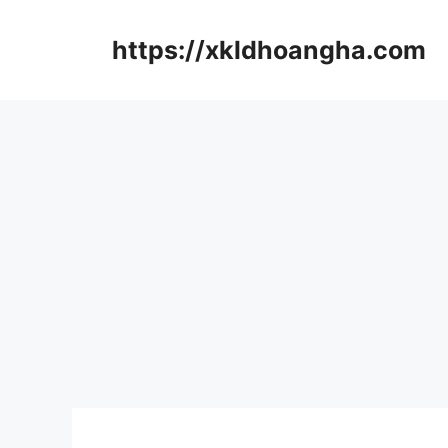
컨
텐
https://xkldhoangha.com
츠
로
건
너
뛰
기