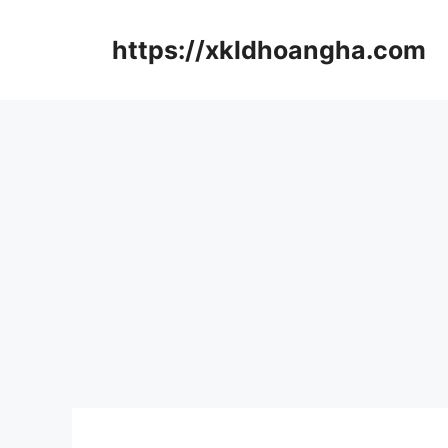
컨
텐
https://xkldhoangha.com
츠
로
건
너
뛰
기