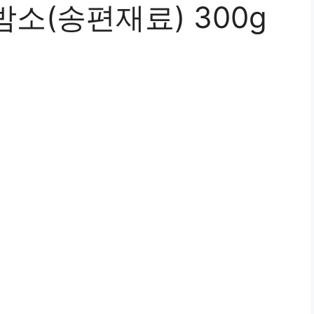
소(송편재료) 300g