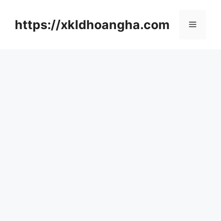
컨
텐
https://xkldhoangha.com
메
츠
로
뉴
건
너
뛰
기