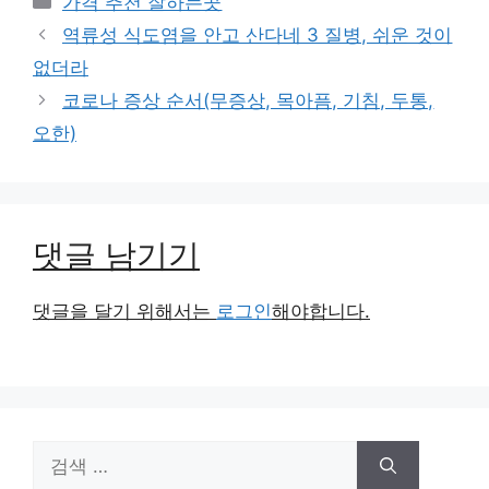
가격 추천 잘하는곳
테
역류성 식도염을 안고 산다네 3 질병, 쉬운 것이
고
없더라
리
코로나 증상 순서(무증상, 목아픔, 기침, 두통,
오한)
댓글 남기기
댓글을 달기 위해서는
로그인
해야합니다.
검
색: