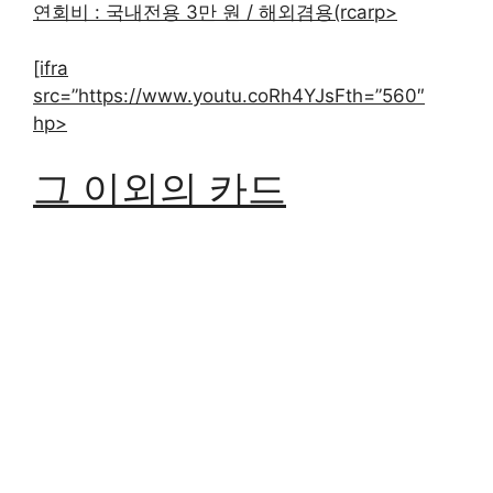
연회비 : 국내전용 3만 원 / 해외겸용(rcarp>
[ifra
src=”https://www.youtu.coRh4YJsFth=”560″
hp>
그 이외의 카드