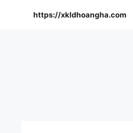
컨
텐
https://xkldhoangha.com
츠
로
건
너
뛰
기