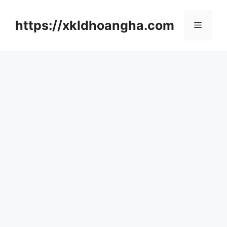
컨
텐
https://xkldhoangha.com
메
츠
로
뉴
건
너
뛰
기