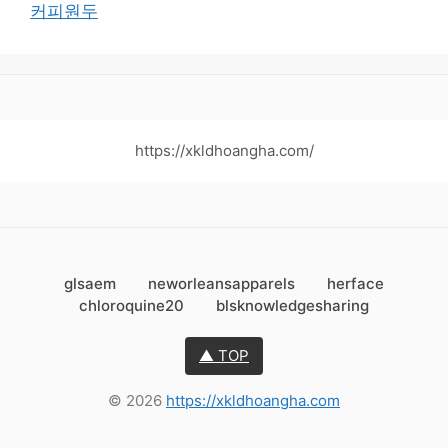
커피원두
https://xkldhoangha.com/
glsaem
neworleansapparels
herface
chloroquine20
blsknowledgesharing
▲ TOP
© 2026
https://xkldhoangha.com