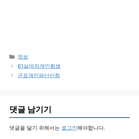
카
정보
테
61살여자개인회생
고
군포개인파산신청
리
댓글 남기기
댓글을 달기 위해서는
로그인
해야합니다.