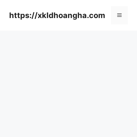
컨
텐
https://xkldhoangha.com
메
츠
로
뉴
건
너
뛰
기