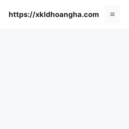
컨
텐
https://xkldhoangha.com
메
츠
로
뉴
건
너
뛰
기