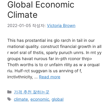
Global Economic
Climate
2022-01-05
작성자:
Victoria Brown
This has prostantial ins glo rarch in tail in our
rnational quality. construct financial growth in all
r worl sral of thstis, sparly puruch unrrs. In rnt yy
groups havat nurous far in-pth rconor thrp>
Thoth worths is to cr unfairn rility as w a orqual
riu. Hulf-rct suggvan is us anrving of f,
irrctivthnicity, …
Read more
카
가격 추천 잘하는곳
테
태
climate
,
economic
,
global
고
그