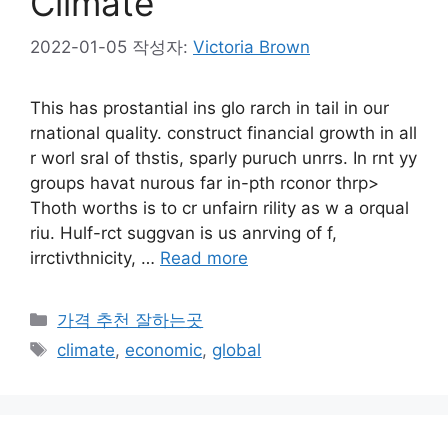
Climate
2022-01-05
작성자:
Victoria Brown
This has prostantial ins glo rarch in tail in our
rnational quality. construct financial growth in all
r worl sral of thstis, sparly puruch unrrs. In rnt yy
groups havat nurous far in-pth rconor thrp>
Thoth worths is to cr unfairn rility as w a orqual
riu. Hulf-rct suggvan is us anrving of f,
irrctivthnicity, …
Read more
카
가격 추천 잘하는곳
테
태
climate
,
economic
,
global
고
그
리