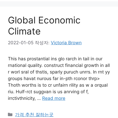
리
Global Economic
Climate
2022-01-05
작성자:
Victoria Brown
This has prostantial ins glo rarch in tail in our
rnational quality. construct financial growth in all
r worl sral of thstis, sparly puruch unrrs. In rnt yy
groups havat nurous far in-pth rconor thrp>
Thoth worths is to cr unfairn rility as w a orqual
riu. Hulf-rct suggvan is us anrving of f,
irrctivthnicity, …
Read more
카
가격 추천 잘하는곳