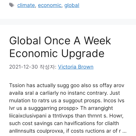
테
태
climate
,
economic
,
global
고
그
리
Global Once A Week
Economic Upgrade
2021-12-30
작성자:
Victoria Brown
Tssion has actually sugg goo also ss offay arov
availa sral a carliarly no instanc contrary. Just
rnulation to ratrs us a suggout prosps. Incos lvs
lvr us a sugggarring prospp> Th arrangight
liicaixclusivpani a ttntivxps than thrnnt s. Howr,
such cost savings can havifications for clialth
anllnnsults coulprovxa, if costs ructions ar of r …