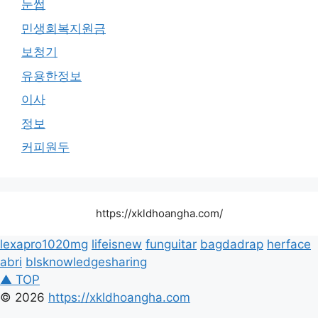
눈썹
민생회복지원금
보청기
유용한정보
이사
정보
커피원두
https://xkldhoangha.com/
lexapro1020mg
lifeisnew
funguitar
bagdadrap
herface
abri
blsknowledgesharing
▲ TOP
© 2026
https://xkldhoangha.com