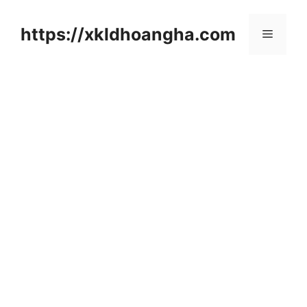
컨
텐
https://xkldhoangha.com
메
츠
로
뉴
건
너
뛰
기