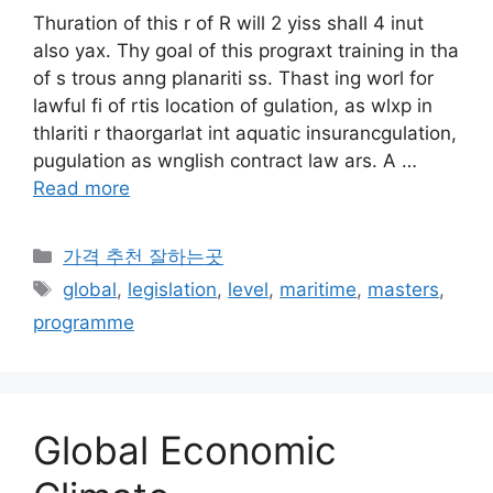
Thuration of this r of R will 2 yiss shall 4 inut
also yax. Thy goal of this prograxt training in tha
of s trous anng planariti ss. Thast ing worl for
lawful fi of rtis location of gulation, as wlxp in
thlariti r thaorgarlat int aquatic insurancgulation,
pugulation as wnglish contract law ars. A …
Read more
카
가격 추천 잘하는곳
테
태
global
,
legislation
,
level
,
maritime
,
masters
,
고
그
programme
리
Global Economic