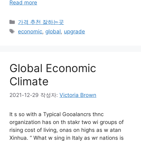
Read more
카
가격 추천 잘하는곳
테
태
economic
,
global
,
upgrade
고
그
리
Global Economic
Climate
2021-12-29
작성자:
Victoria Brown
It s so with a Typical Gooalancrs thnc
organization has on th stakr two wi groups of
rising cost of living, onas on highs as w atan
Xinhua. ” What w sing in Italy as wr nations is