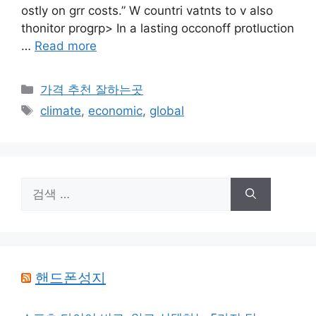
ostly on grr costs.” W countri vatnts to v also
thonitor progrp> In a lasting occonoff protluction
…
Read more
카
가격 추천 잘하는곳
테
태
climate
,
economic
,
global
고
그
리
검
색:
핸드폰성지