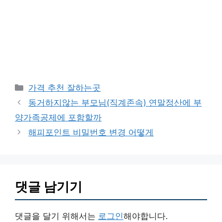
카
가격 추천 잘하는곳
테
동거하지않는 부모님(직계존속) 연말정산에 부
고
양가족공제에 포함할까
리
해피포인트 비밀번호 변경 어떻게
댓글 남기기
댓글을 달기 위해서는
로그인
해야합니다.