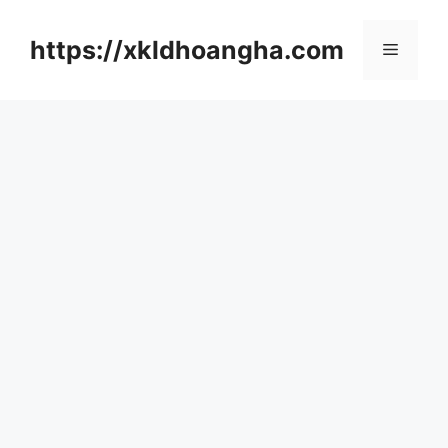
컨
텐
https://xkldhoangha.com
메
츠
로
뉴
건
너
뛰
기