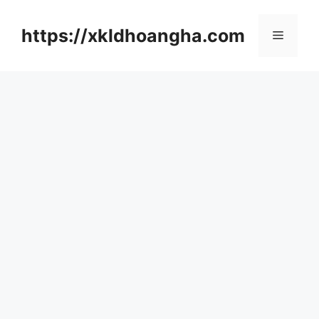
컨
텐
https://xkldhoangha.com
메
츠
로
뉴
건
너
뛰
기